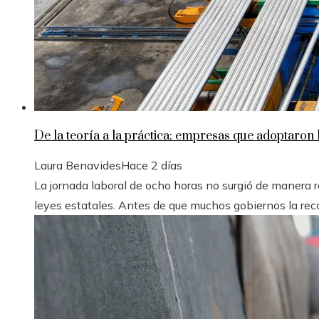
De la teoría a la práctica: empresas que adoptaron 
Laura Benavides
Hace 2 días
La jornada laboral de ocho horas no surgió de manera r
leyes estatales. Antes de que muchos gobiernos la recon