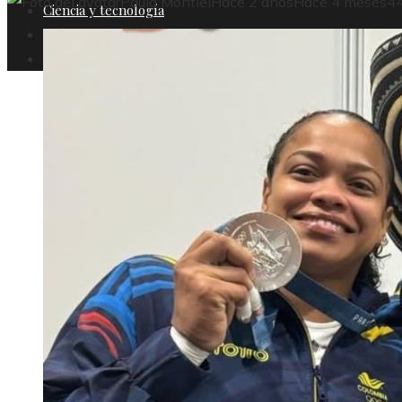
Paula Montiel
Hace 2 años
Hace 4 meses
4
Ciencia y tecnología
Cultura y ocio
Responsabilidad Social