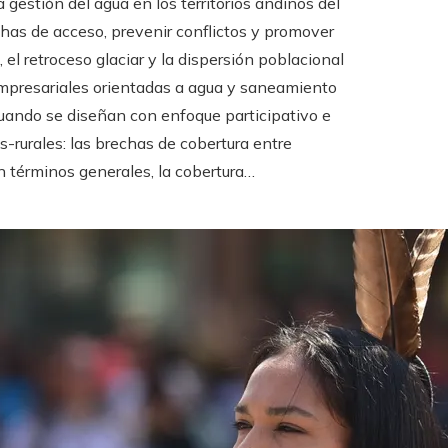
 gestión del agua en los territorios andinos del
chas de acceso, prevenir conflictos y promover
 el retroceso glaciar y la dispersión poblacional
 empresariales orientadas a agua y saneamiento
cuando se diseñan con enfoque participativo e
-rurales: las brechas de cobertura entre
n términos generales, la cobertura…