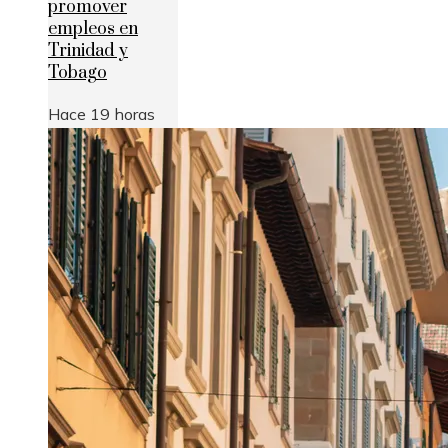
promover
empleos en
Trinidad y
Tobago
Hace 19 horas