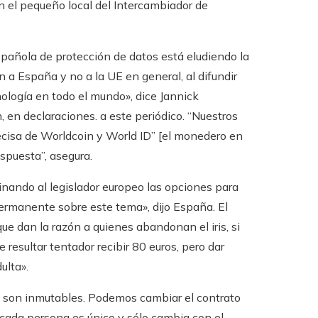
en el pequeño local del Intercambiador de
spañola de protección de datos está eludiendo la
n a España y no a la UE en general, al difundir
logía en todo el mundo», dice Jannick
 en declaraciones. a este periódico. “Nuestros
ecisa de Worldcoin y World ID” [el monedero en
spuesta”, asegura.
nando al legislador europeo las opciones para
ermanente sobre este tema», dijo España. El
ue dan la razón a quienes abandonan el iris, si
 resultar tentador recibir 80 euros, pero dar
ulta».
e son inmutables. Podemos cambiar el contrato
e cada persona es único y sólo cambia con el