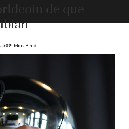
Worldcoin de que
mbian
s
466
5 Mins Read