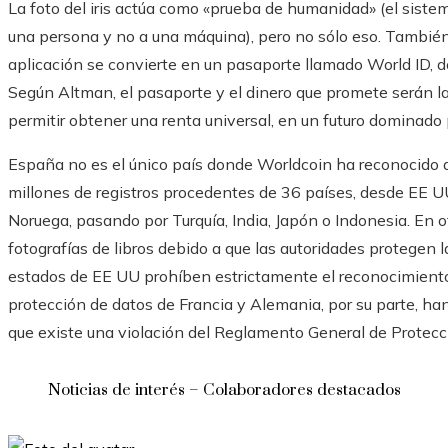
La foto del iris actúa como «prueba de humanidad» (el sistem
una persona y no a una máquina), pero no sólo eso. También
aplicación se convierte en un pasaporte llamado World ID, 
Según Altman, el pasaporte y el dinero que promete serán l
permitir obtener una renta universal, en un futuro dominado por
España no es el único país donde Worldcoin ha reconocido d
millones de registros procedentes de 36 países, desde EE U
Noruega, pasando por Turquía, India, Japón o Indonesia. En 
fotografías de libros debido a que las autoridades protegen la
estados de EE UU prohíben estrictamente el reconocimiento
protección de datos de Francia y Alemania, por su parte, han
que existe una violación del Reglamento General de Protec
Noticias de interés – Colaboradores destacados