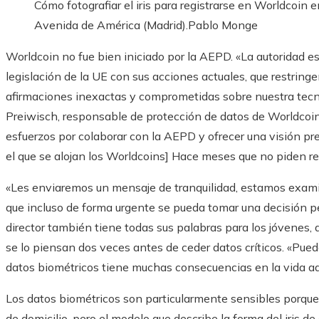
Cómo fotografiar el iris para registrarse en Worldcoin 
Avenida de América (Madrid).
Pablo Monge
Worldcoin no fue bien iniciado por la AEPD. «La autoridad e
legislación de la UE con sus acciones actuales, que restringe
afirmaciones inexactas y comprometidas sobre nuestra tecno
Preiwisch, responsable de protección de datos de Worldcoin,
esfuerzos por colaborar con la AEPD y ofrecer una visión pr
el que se alojan los Worldcoins] Hace meses que no piden re
«Les enviaremos un mensaje de tranquilidad, estamos exami
que incluso de forma urgente se pueda tomar una decisión p
director también tiene todas sus palabras para los jóvenes, q
se lo piensan dos veces antes de ceder datos críticos. «Puede
datos biométricos tiene muchas consecuencias en la vida ad
Los datos biométricos son particularmente sensibles porqu
de domicilio, pero el modelo que describe la forma del iris d