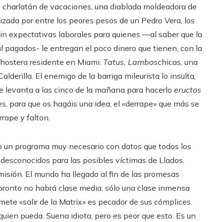
charlatán de vacaciones, una diablada moldeadora de
izada por entre los peores pesos de un Pedro Vera, los
sin expectativas laborales para quienes —al saber que la
al pagados- le entregan el poco dinero que tienen, con la
a hostera residente en Miami:
Tatus, Lambos
chicas, una
lderilla. El enemigo de la barriga mileurista lo insulta,
se levanta a las cinco de la mañana para hacerlo
eructos
es, para que os hagáis una idea, el «derrape» que más se
rape y falton.
 un programa muy necesario con datos que todos los
esconocidos para las posibles víctimas de Llados.
misión. El mundo ha llegado al fin de las promesas
e pronto no habrá clase media, sólo una clase inmensa
mete «salir de la Matrix» es pecador de sus cómplices.
uien pueda. Suena idiota, pero es peor que esto. Es un