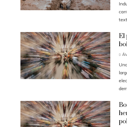
Ind
can
text
El
bo
Ál
Una
larg
ele
derr.
Bo
he
pol