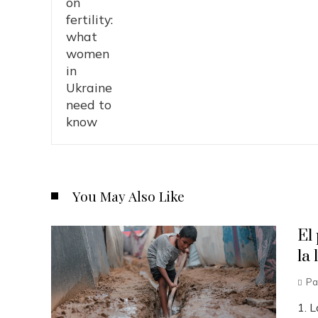
You May Also Like
El
la 
Pa
1. L