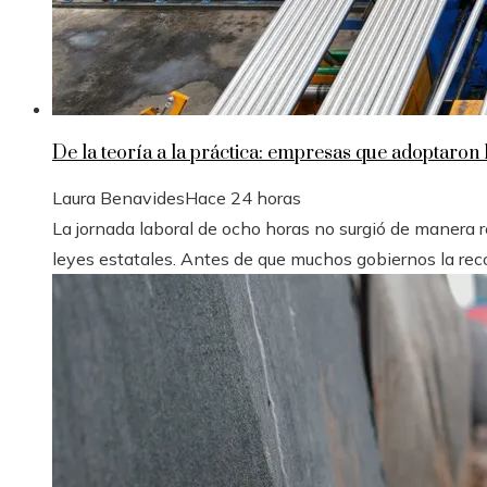
De la teoría a la práctica: empresas que adoptaron 
Laura Benavides
Hace 24 horas
La jornada laboral de ocho horas no surgió de manera r
leyes estatales. Antes de que muchos gobiernos la recon