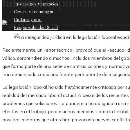
laboral española
Inversiones y negocios
Ciencia y tecnología
Cultura y ocio
Paula Montiel
Hace 2 años
Hace 4 meses
3
Responsabilidad Social
Recientemente, un «error técnico» provocó que el «escudo» d
válido, sorprendiendo a muchos, incluidos miembros del gobi
que forma parte de una serie de contradicciones y normativ
han denunciado como una fuente permanente de inseguridad
La legislación laboral ha sido históricamente criticada por su
realidad del mercado laboral actual. A pesar de los reciente
problemas que soluciones. La pandemia ha obligado a una int
efectos en el trabajo, pero muchas medidas, como la flexibi
positivo, mientras que otras han provocado nuevos conflicto