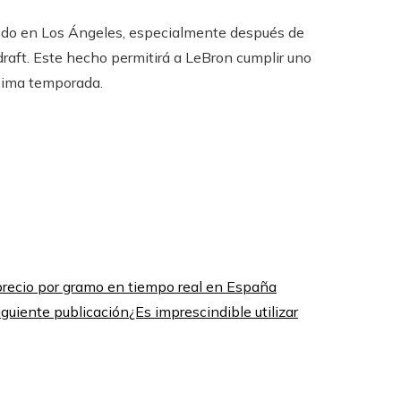
ando en Los Ángeles, especialmente después de
draft. Este hecho permitirá a LeBron cumplir uno
róxima temporada.
precio por gramo en tiempo real en España
iguiente publicación
¿Es imprescindible utilizar