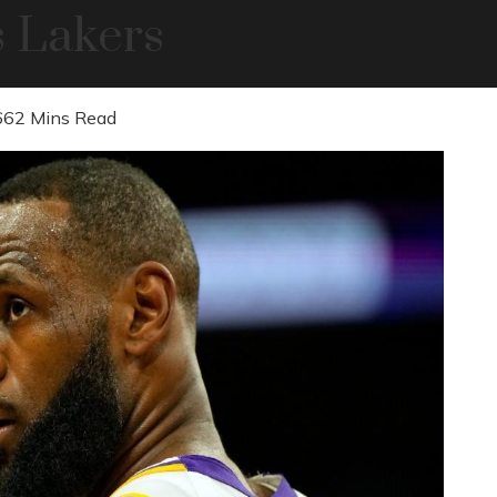
s Lakers
66
2 Mins Read