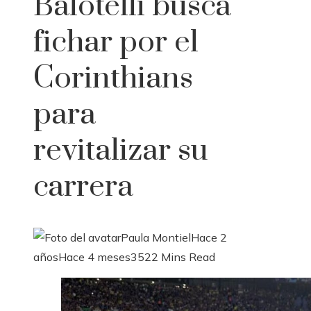
Balotelli busca
fichar por el
Corinthians
para
revitalizar su
carrera
Paula Montiel
Hace 2
años
Hace 4 meses
352
2 Mins Read