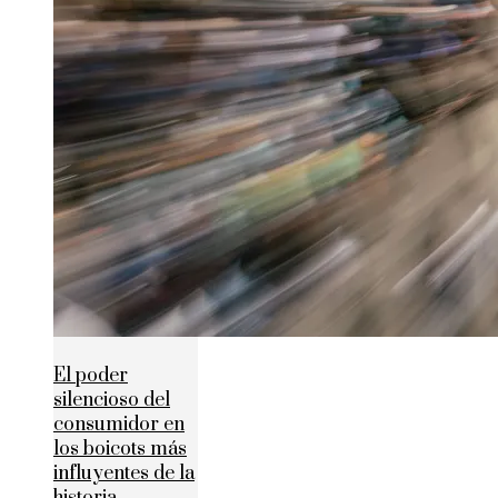
El poder
silencioso del
consumidor en
los boicots más
influyentes de la
historia