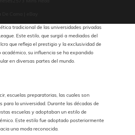
meses
257
3 Mins Read
ética tradicional de las universidades privadas
eague. Este estilo, que surgió a mediados del
cro que refleja el prestigio y la exclusividad de
o académico, su influencia se ha expandido
lar en diversas partes del mundo.
ir, escuelas preparatorias, las cuales son
es para la universidad. Durante las décadas de
estas escuelas y adoptaban un estilo de
démico. Este estilo fue adoptado posteriormente
hacia una moda reconocida.