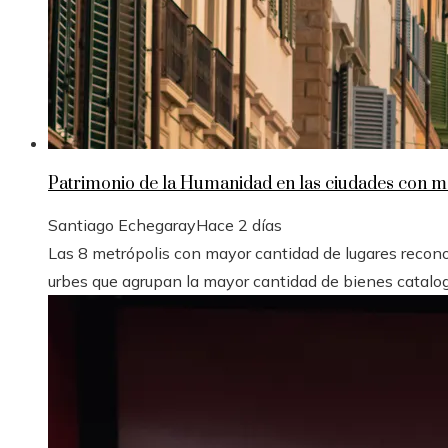
Patrimonio de la Humanidad en las ciudades con má
Santiago Echegaray
Hace 2 días
Las 8 metrópolis con mayor cantidad de lugares reco
urbes que agrupan la mayor cantidad de bienes cataloga