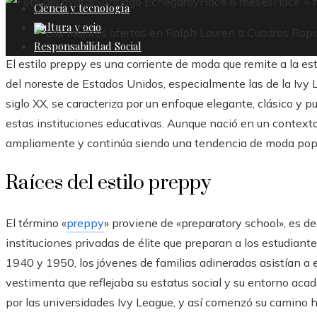
Santiago Echegaray
Hace 6 meses
Hace 4 
Ciencia y tecnología
Cultura y ocio
Responsabilidad Social
El estilo preppy es una corriente de moda que remite a la est
del noreste de Estados Unidos, especialmente las de la Ivy L
siglo XX, se caracteriza por un enfoque elegante, clásico y pul
estas instituciones educativas. Aunque nació en un context
ampliamente y continúa siendo una tendencia de moda popu
Raíces del estilo preppy
El término «
preppy
» proviene de «preparatory school», es dec
instituciones privadas de élite que preparan a los estudiant
1940 y 1950, los jóvenes de familias adineradas asistían a 
vestimenta que reflejaba su estatus social y su entorno aca
por las universidades Ivy League, y así comenzó su camino 