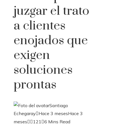
juzgar el trato
a clientes
enojados que
exigen
soluciones
prontas
Santiago
Echegaray
Hace 3 meses
Hace 3
meses
121
6 Mins Read