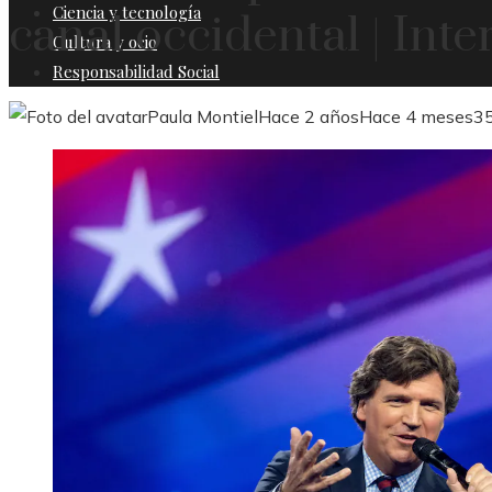
Ciencia y tecnología
canal occidental | Int
Cultura y ocio
Responsabilidad Social
Paula Montiel
Hace 2 años
Hace 4 meses
3