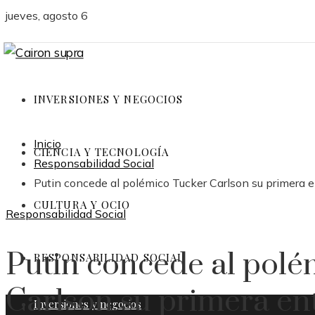
jueves, agosto 6
INVERSIONES Y NEGOCIOS
Inicio
CIENCIA Y TECNOLOGÍA
Responsabilidad Social
Putin concede al polémico Tucker Carlson su primera en
CULTURA Y OCIO
Responsabilidad Social
Putin concede al polé
RESPONSABILIDAD SOCIAL
Carlson su primera ent
Inversiones y negocios