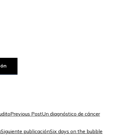
ión
Previous Post
Un diagnóstico de cáncer
Siguiente publicación
Six days on the bubble