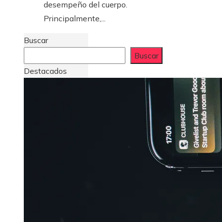
desempeño del cuerpo.
Principalmente,...
Buscar
Buscar
Destacados