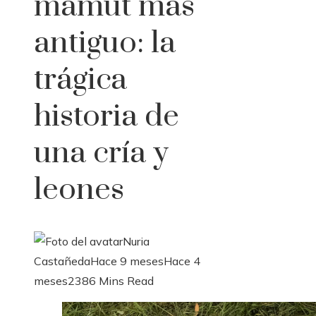
mamut más
antiguo: la
trágica
historia de
una cría y
leones
Nuria
Castañeda
Hace 9 meses
Hace 4
meses
238
6 Mins Read