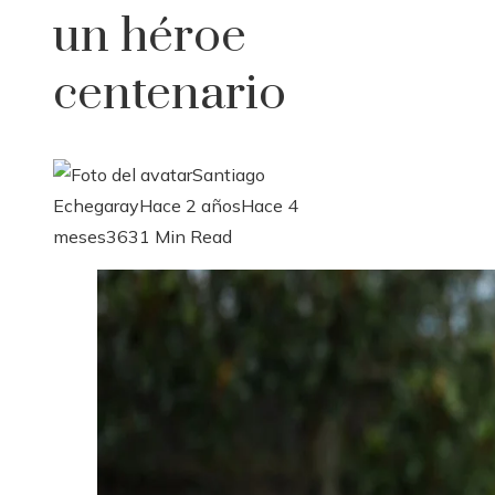
un héroe
centenario
Santiago
Echegaray
Hace 2 años
Hace 4
meses
363
1 Min Read