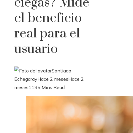
ciegas? Mide
el beneficio
real para el
usuario
Santiago
Echegaray
Hace 2 meses
Hace 2
meses
119
5 Mins Read