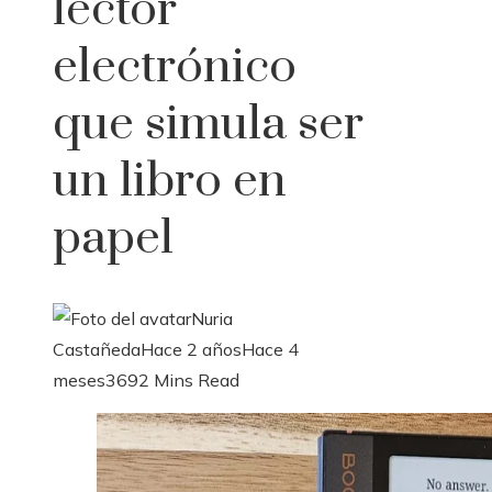
lector
electrónico
que simula ser
un libro en
papel
Nuria
Castañeda
Hace 2 años
Hace 4
meses
369
2 Mins Read