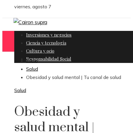
viernes, agosto 7
Inversiones y negocios
Ciencia y tecnología
Cultura y ocio
Responsabilidad Social
Inicio
Salud
Obesidad y salud mental | Tu canal de salud
Salud
Obesidad y
salud mental |